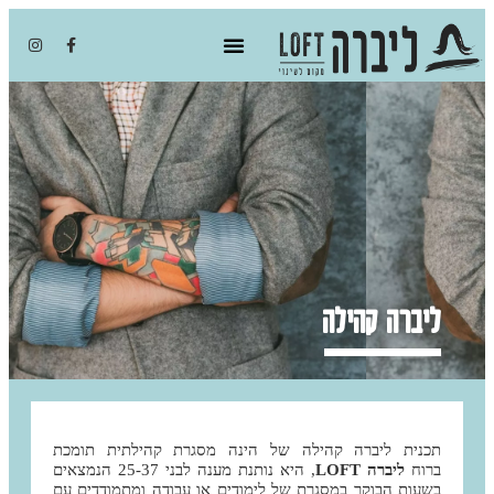
צרו קשר
כתבו עלינו
מי אנחנו
על התכנית
ליברה קהילה
תכנית ליברה קהילה של הינה מסגרת קהילתית תומכת
ברוח
ליברה LOFT
, היא נותנת מענה לבני 25-37 הנמצאים
בשעות הבוקר במסגרת של לימודים או עבודה ומתמודדים עם